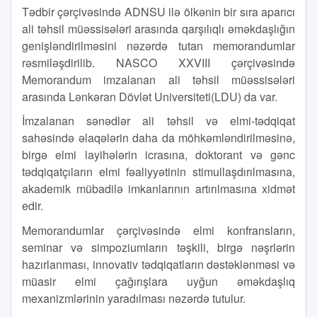
Tədbir çərçivəsində ADNSU ilə ölkənin bir sıra aparıcı
ali təhsil müəssisələri arasında qarşılıqlı əməkdaşlığın
genişləndirilməsini nəzərdə tutan memorandumlar
rəsmiləşdirilib. NASCO XXVIII çərçivəsində
Memorandum imzalanan ali təhsil müəssisələri
arasında Lənkəran Dövlət Universiteti(LDU) da var.
İmzalanan sənədlər ali təhsil və elmi-tədqiqat
sahəsində əlaqələrin daha da möhkəmləndirilməsinə,
birgə elmi layihələrin icrasına, doktorant və gənc
tədqiqatçıların elmi fəaliyyətinin stimullaşdırılmasına,
akademik mübadilə imkanlarının artırılmasına xidmət
edir.
Memorandumlar çərçivəsində elmi konfransların,
seminar və simpoziumların təşkili, birgə nəşrlərin
hazırlanması, innovativ tədqiqatların dəstəklənməsi və
müasir elmi çağırışlara uyğun əməkdaşlıq
mexanizmlərinin yaradılması nəzərdə tutulur.