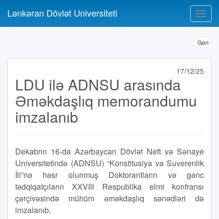
Lənkəran Dövlət Universiteti
Geri
17/12/25
LDU ilə ADNSU arasında
Əməkdaşlıq memorandumu
imzalanıb
Dekabrın 16-da Azərbaycan Dövlət Neft və Sənaye
Universitetində (ADNSU) “Konstitusiya və Suverenlik
İli”nə həsr olunmuş Doktorantların və gənc
tədqiqatçıların XXVIII Respublika elmi konfransı
çərçivəsində mühüm əməkdaşlıq sənədləri də
imzalanıb.