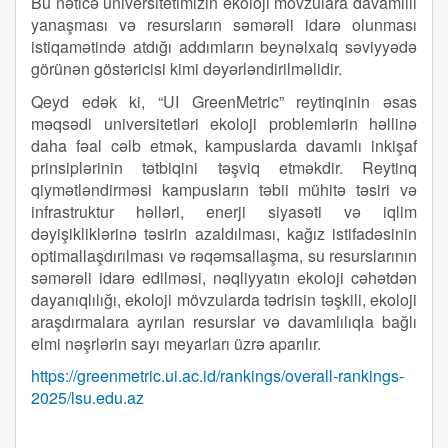
Bu nəticə universitetimizin ekoloji mövzulara davamlılı
yanaşması və resursların səmərəli idarə olunması
istiqamətində atdığı addımların beynəlxalq səviyyədə
görünən göstəricisi kimi dəyərləndirilməlidir.
Qeyd edək ki, “UI GreenMetric” reytinqinin əsas
məqsədi universitetləri ekoloji problemlərin həllinə
daha fəal cəlb etmək, kampuslarda davamlı inkişaf
prinsiplərinin tətbiqini təşviq etməkdir. Reytinq
qiymətləndirməsi kampusların təbii mühitə təsiri və
infrastruktur həlləri, enerji siyasəti və iqlim
dəyişikliklərinə təsirin azaldılması, kağız istifadəsinin
optimallaşdırılması və rəqəmsallaşma, su resurslarının
səmərəli idarə edilməsi, nəqliyyatın ekoloji cəhətdən
dayanıqlılığı, ekoloji mövzularda tədrisin təşkili, ekoloji
araşdırmalara ayrılan resurslar və davamlılıqla bağlı
elmi nəşrlərin sayı meyarları üzrə aparılır.
https://greenmetric.ui.ac.id/rankings/overall-rankings-
2025/lsu.edu.az