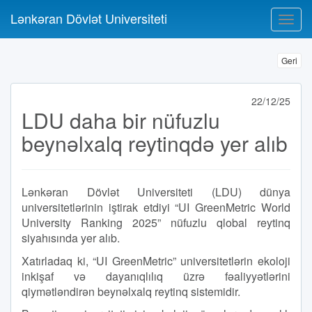
Lənkəran Dövlət Universiteti
Geri
22/12/25
LDU daha bir nüfuzlu
beynəlxalq reytinqdə yer alıb
Lənkəran Dövlət Universiteti (LDU) dünya
universitetlərinin iştirak etdiyi “UI GreenMetric World
University Ranking 2025” nüfuzlu qlobal reytinq
siyahısında yer alıb.
Xatırladaq ki, “UI GreenMetric” universitetlərin ekoloji
inkişaf və dayanıqlılıq üzrə fəaliyyətlərini
qiymətləndirən beynəlxalq reytinq sistemidir.