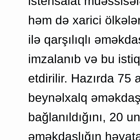
istehsalat müəssisələ
həm də xarici ölkələr
ilə qarşılıqlı əməkda
imzalanıb və bu ist
etdirilir. Hazırda 75 
beynəlxalq əməkdaşl
bağlanıldığını, 20 uni
əməkdaşlığın həyata 