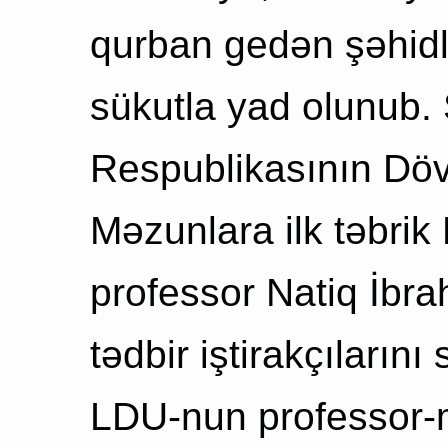
qurban gedən şəhidlə
sükutla yad olunub.
Respublikasının Döv
Məzunlara ilk təbrik
professor Natiq İbra
tədbir iştirakçıların
LDU-nun professor-m