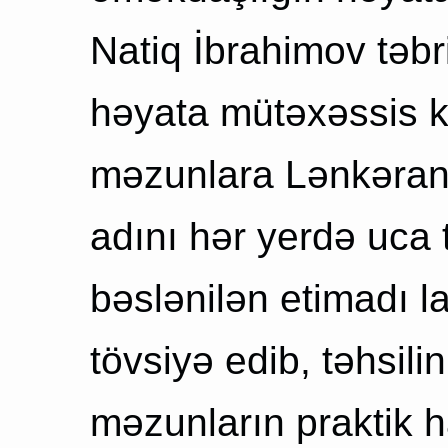
Natiq İbrahimov təbr
həyata mütəxəssis k
məzunlara Lənkəran 
adını hər yerdə uca 
bəslənilən etimadı l
tövsiyə edib, təhsili
məzunların praktik h