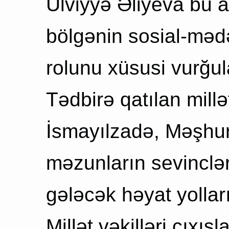
Ülviyyə Əliyeva bu al
bölgənin sosial-mədə
rolunu xüsusi vurğul
Tədbirə qatılan millət
İsmayılzadə, Məşh
məzunların sevinclər
gələcək həyat yollar
Millət vəkilləri çıxı