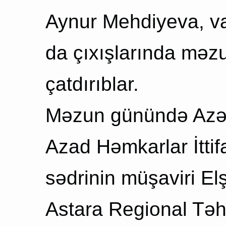
Aynur Mehdiyeva, va
da çıxışlarında məzu
çatdırıblar.
Məzun günündə Azərb
Azad Həmkarlar İtti
sədrinin müşaviri E
Astara Regional Təhs