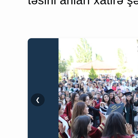
təsirli anları xatirə ş
❮