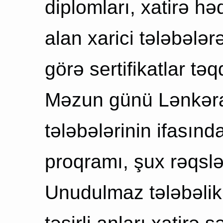
diplomları, xatirə hə
alan xarici tələbələr
görə sertifikatlar tə
Məzun günü Lənkəran
tələbələrinin ifasınd
proqramı, şux rəqslə
Unudulmaz tələbəlik i