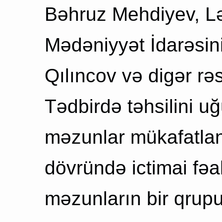
Bəhruz Mehdiyev, L
Mədəniyyət İdarəsini
Qılıncov və digər rəs
Tədbirdə təhsilini u
məzunlar mükafatland
dövründə ictimai fəall
məzunların bir qrup