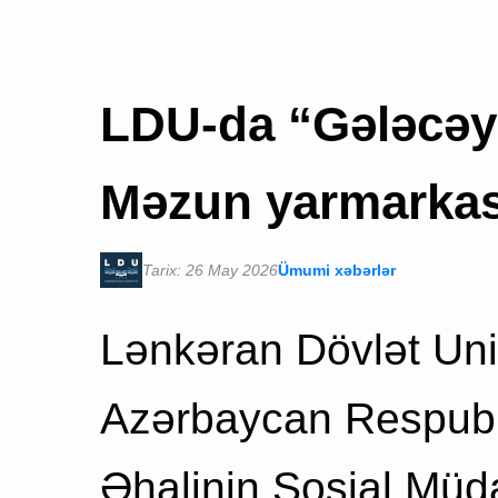
LDU-da “Gələcəyə
Məzun yarmarkası
Tarix: 26 May 2026
Ümumi xəbərlər
Lənkəran Dövlət Uni
Azərbaycan Respubl
Əhalinin Sosial Müdaf