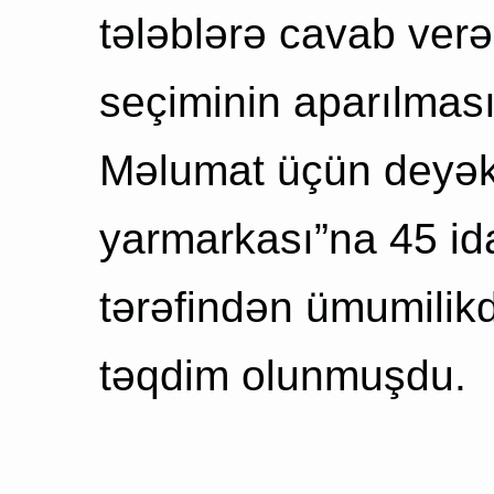
tələblərə cavab verən
seçiminin aparılmas
Məlumat üçün deyək 
yarmarkası”na 45 ida
tərəfindən ümumilikd
təqdim olunmuşdu.