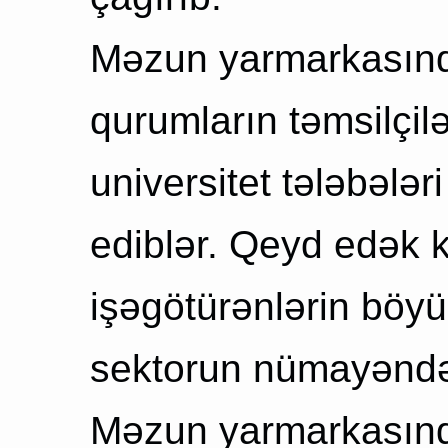
Məzun yarmarkasınd
qurumların təmsilçilə
universitet tələbələr
ediblər. Qeyd edək ki
işəgötürənlərin böyü
sektorun nümayəndələ
Məzun yarmarkasında