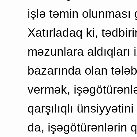
işlə təmin olunması g
Xatırladaq ki, tədbi
məzunlara aldıqları 
bazarında olan tələ
vermək, işəgötürənlə
qarşılıqlı ünsiyyətin
da, işəgötürənlərin 