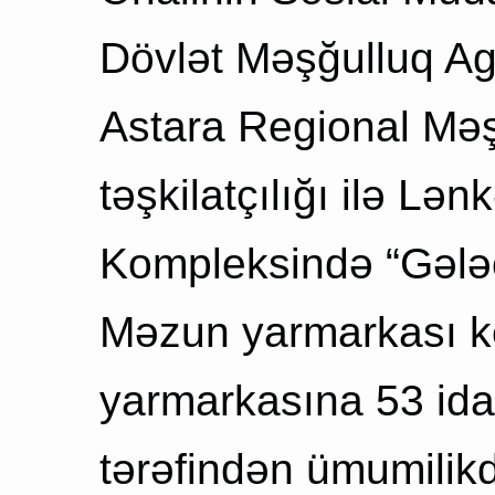
Dövlət Məşğulluq Ag
Astara Regional Məşğ
təşkilatçılığı ilə Lə
Kompleksində “Gələc
Məzun yarmarkası ke
yarmarkasına 53 ida
tərəfindən ümumilikd