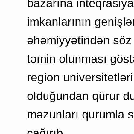
bazarına inteqrasiya
imkanlarının genişlə
əhəmiyyətindən söz 
təmin olunması göst
region universitetlər
olduğundan qürur du
məzunları qurumla 
çağırıb.