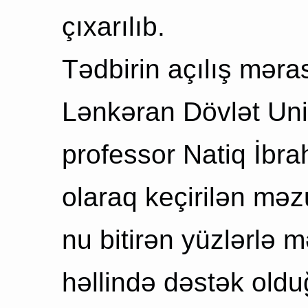
çıxarılıb.
Tədbirin açılış məra
Lənkəran Dövlət Univ
professor Natiq İbra
olaraq keçirilən mə
nu bitirən yüzlərlə 
həllində dəstək oldu