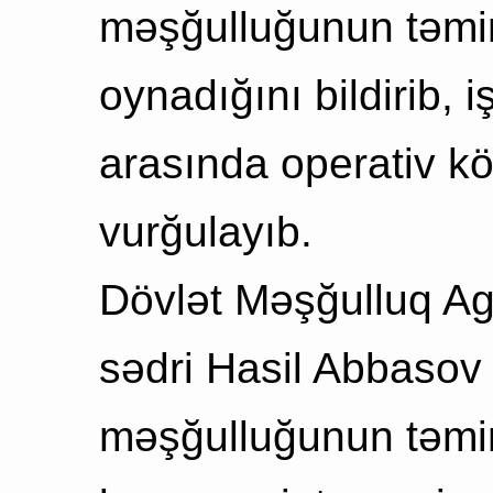
məşğulluğunun təmin
oynadığını bildirib, i
arasında operativ k
vurğulayıb.
Dövlət Məşğulluq Age
sədri Hasil Abbasov 
məşğulluğunun təmi