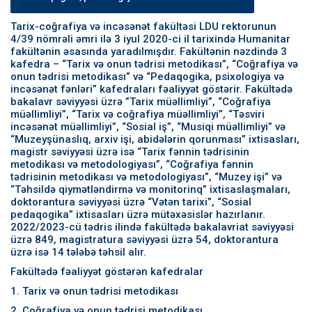
Tarix-coğrafiya və incəsənət fakültəsi LDU rektorunun
4/39 nömrəli əmri ilə 3 iyul 2020-ci il tarixində Humanitar
fakültənin əsasında yaradılmışdır. Fakültənin nəzdində 3
kafedra – “Tarix və onun tədrisi metodikası”, “Coğrafiya və
onun tədrisi metodikası” və “Pedaqogika, psixologiya və
incəsənət fənləri” kafedraları fəaliyyət göstərir. Fakültədə
bakalavr səviyyəsi üzrə ”Tarix müəllimliyi”, “Coğrafiya
müəllimliyi”, “Tarix və coğrafiya müəllimliyi”, “Təsviri
incəsənət müəllimliyi”, “Sosial iş”, “Musiqi müəllimliyi” və
“Muzeyşünaslıq, arxiv işi, abidələrin qorunması” ixtisasları,
magistr səviyyəsi üzrə isə “Tarix fənnin tədrisinin
metodikası və metodologiyası”, “Coğrafiya fənnin
tədrisinin metodikası və metodologiyası”, “Muzey işi” və
“Təhsildə qiymətləndirmə və monitorinq” ixtisaslaşmaları,
doktorantura səviyyəsi üzrə “Vətən tarixi”, “Sosial
pedaqogika” ixtisasları üzrə mütəxəsislər hazırlanır.
2022/2023-cü tədris ilində fakültədə bakalavriat səviyyəsi
üzrə 849, magistratura səviyyəsi üzrə 54, doktorantura
üzrə isə 14 tələbə təhsil alır.
Fakültədə fəaliyyət göstərən kafedralar
1. Tarix və onun tədrisi metodikası
2. Coğrafiya və onun tədrisi metodikası