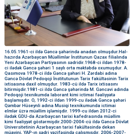
16.05.1961-ci ildə Gəncə şəhərində anadan olmuşdur.Hal-
hazırda Azərbaycan Müəllimlər İnstitunun Qazax filialında
Yeni Azərbaycan Partiyasının sədridir.1968-ci ildən 1978-
ci ilədək Gəncə şəhəri 1 saylı orta məktəbdə oxumuşdur. A.
Qasımova 1978-ci ildə Gəncə şəhəri H. Zərdabi adına
Gəncə Dövlət Pedoqoji İnstitutunun Tarix fakültəsinin Tarix
ixtisasına daxil olmuşdur. 1983-cü ildə Tarix ixtisasını
bitirmişdir.1981-ci ildə Gəncə şəhərində M. Gəncəvi adında
Pedoqoji texnikumda laborant kimi ictimai fəaliyyətə
başlamışdır. O, 1992-ci ildən 1999-cu ilədək Gəncə şəhəri
Qəmbər Hüseynli adına Musiqi texnikumunda ictimai
elmlər üzrə müəllim işləmişdir. 1999-cu ildən 2012-ci
ilədək GDU-da Azərbaycan tarixi kafedrasında müəllim
kimi fəaliyyət göstərmişdir.2000-2004-cü ildə Gəncə Dövlət
Universitetinin Azərbaycan tarixi fakültəsində dekan
müavini, YAP-ın sədri vəzifəsində çalışmışdır. 2006-2007-