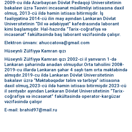
2009-cu ildə Azərbaycan Dövlət Pedaqoji Universitetinin
bakalavr üzrə Təsviri incəsənət müəllimliyi ixtisasına daxil
olmuş, 2013-cü ildə həmin ixtisası bitirmişdir. İş
fəaliyyətinə 2014-cü ilin may ayından Lənkəran Dövlət
Universitetinin “Dil və ədəbiyyat” kafedrasında laborant
kimi başlamışdır. Hal-hazırda “Tarix-coğrafiya və
incəsənət” fakültəsində baş laborant vəzifəsində çalışır.
Elektron ünvanı: ahuccatova@gmail.com
Hüseynli Zülfiyyə Kamran qızı
Hüseynli Zülfiyyə Kamran qızı 2002-ci il yanvarın 1-də
Lənkəran şəhərində anadan olmuşdur.Orta təhsilini 2008-
2019-cu illərdə Lənkəran şəhər 4 saylı tam orta məktəbində
almışdır.2019-cu ildə Lənkəran Dövlət Universitetinin
bakalavr üzrə “Məktəbəqədər təlim və tərbiyə” ixtisasına
daxil olmuş,2023-cü ildə həmin ixtisası bitirmişdir.2023-cü
il sentyabr ayından Lənkəran Dövlət Universitetinin “Tarix-
coğrafiya və incəsənət” fakültəsində operator-kargüzar
vəzifəsində çalışır
E-mail: brahid97@mail.ru