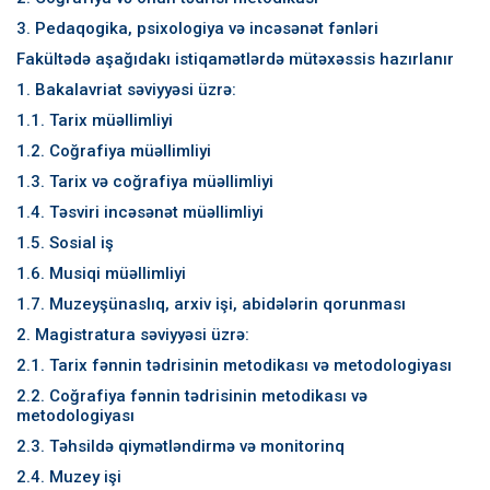
3. Pedaqogika, psixologiya və incəsənət fənləri
Fakültədə aşağıdakı istiqamətlərdə mütəxəssis hazırlanır
1. Bakalavriat səviyyəsi üzrə:
1.1. Tarix müəllimliyi
1.2. Coğrafiya müəllimliyi
1.3. Tarix və coğrafiya müəllimliyi
1.4. Təsviri incəsənət müəllimliyi
1.5. Sosial iş
1.6. Musiqi müəllimliyi
1.7. Muzeyşünaslıq, arxiv işi, abidələrin qorunması
2. Magistratura səviyyəsi üzrə:
2.1. Tarix fənnin tədrisinin metodikası və metodologiyası
2.2. Coğrafiya fənnin tədrisinin metodikası və
metodologiyası
2.3. Təhsildə qiymətləndirmə və monitorinq
2.4. Muzey işi