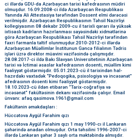
ci illərdə GDU-da Azərbaycan tarixi kafedrasının müdiri
olmuşdur. 16.09.2008-ci ildə Azərbaycan Respublikası
Yanında Ali Attestasiya tərəfindən Dossent elmi dərəcəsi
verilmişdir. Azərbaycan Respublikasının Təhsil Nazirliyi
kollegiyasının 08 dekabr 2009-cu il tarixli qərarı ilə yüksək
ixtisaslı kadrların hazırlanması sayəsindəki xidmətlərinə
görə Azərbaycan Respublikası Təhsil Nazirliyi tərəfindən
fəxri fərmanla təltif olunmuşdur.2010-2012-ci illərdə
Azərbaycan Müəllimlər İnstitunun Gəncə filialının Tədris
işləri üzrə direktor müavini vəzifəsində çalışmışdır.
28.08.2017-ci ildə Bakı Slavyan Universitetinin Azərbaycan
tarixi və İctimai əsaslar kafedrasının dosenti, müəllim kimi
fəaliyyət göstərmişdir. 05.01.2023-cü il tarixindən hal-
hazırdakı vaxtadək “Pedoqogika, psixologiya və incəsənət”
afedrasının dosenti kimi fəaliyyət göstərmişdir.
18.10.2023-cü ildən etibarən “Tarix-coğrafiya və
incəsənət” fakültəsinin dekanı vəzifəsində çalışır. Email
ünvanı: afaq.qasimova.1961@gmail.com
Fakültənin əməkdaşları :
Hüccətova Aygül Fərahim qızı
Hüccətova Aygül Fərahim qızı 1 may 1990-cı il Lənkəran
şəhərində anadan olmuşdur. Orta təhsilini 1996-2007-ci
illərdə Lənkəran şəhər 3 saylı orta məktəbində almışdır.