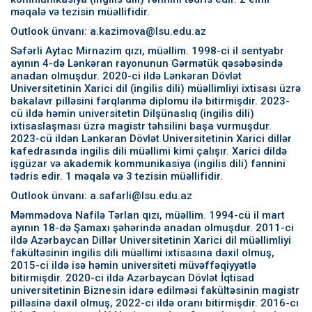
məqalə və tezisin müəllifidir.
Outlook ünvanı: a.kazimova@lsu.edu.az
Səfərli Aytac Mirnazim qızı, müəllim. 1998-ci il sentyabr
ayının 4-də Lənkəran rayonunun Gərmətük qəsəbəsində
anadan olmuşdur. 2020-ci ildə Lənkəran Dövlət
Universitetinin Xarici dil (ingilis dili) müəllimliyi ixtisası üzrə
bakalavr pilləsini fərqlənmə diplomu ilə bitirmişdir. 2023-
cü ildə həmin universitetin Dilşünaslıq (ingilis dili)
ixtisaslaşması üzrə magistr təhsilini başa vurmuşdur.
2023-cü ildən Lənkəran Dövlət Universitetinin Xarici dillər
kafedrasında ingilis dili müəllimi kimi çalışır. Xarici dildə
işgüzar və akademik kommunikasiya (ingilis dili) fənnini
tədris edir. 1 məqalə və 3 tezisin müəllifidir.
Outlook ünvanı: a.safarli@lsu.edu.az
Məmmədova Nafilə Tərlan qızı, müəllim. 1994-cü il mart
ayının 18-də Şamaxı şəhərində anadan olmuşdur. 2011-ci
ildə Azərbaycan Dillər Universitetinin Xarici dil müəllimliyi
fakültəsinin ingilis dili müəllimi ixtisasına daxil olmuş,
2015-ci ildə isə həmin universiteti müvəffəqiyyətlə
bitirmişdir. 2020-ci ildə Azərbaycan Dövlət İqtisad
universitetinin Biznesin idarə edilməsi fakültəsinin magistr
pilləsinə daxil olmuş, 2022-ci ildə oranı bitirmişdir. 2016-cı