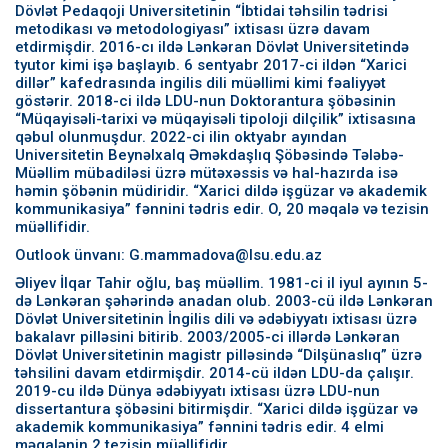
Dövlət Pedaqoji Universitetinin “İbtidai təhsilin tədrisi
metodikası və metodologiyası” ixtisası üzrə davam
etdirmişdir. 2016-cı ildə Lənkəran Dövlət Universitetində
tyutor kimi işə başlayıb. 6 sentyabr 2017-ci ildən “Xarici
dillər” kafedrasında ingilis dili müəllimi kimi fəaliyyət
göstərir. 2018-ci ildə LDU-nun Doktorantura şöbəsinin
“Müqayisəli-tarixi və müqayisəli tipoloji dilçilik” ixtisasına
qəbul olunmuşdur. 2022-ci ilin oktyabr ayından
Universitetin Beynəlxalq Əməkdaşlıq Şöbəsində Tələbə-
Müəllim mübadiləsi üzrə mütəxəssis və hal-hazırda isə
həmin şöbənin müdiridir. “Xarici dildə işgüzar və akademik
kommunikasiya” fənnini tədris edir. O, 20 məqalə və tezisin
müəllifidir.
Outlook ünvanı: G.mammadova@lsu.edu.az
Əliyev İlqar Tahir oğlu, baş müəllim. 1981-ci il iyul ayının 5-
də Lənkəran şəhərində anadan olub. 2003-cü ildə Lənkəran
Dövlət Universitetinin İngilis dili və ədəbiyyatı ixtisası üzrə
bakalavr pilləsini bitirib. 2003/2005-ci illərdə Lənkəran
Dövlət Universitetinin magistr pilləsində “Dilşünaslıq” üzrə
təhsilini davam etdirmişdir. 2014-cü ildən LDU-da çalışır.
2019-cu ildə Dünya ədəbiyyatı ixtisası üzrə LDU-nun
dissertantura şöbəsini bitirmişdir. “Xarici dildə işgüzar və
akademik kommunikasiya” fənnini tədris edir. 4 elmi
məqalənin 2 tezisin müəllifidir.