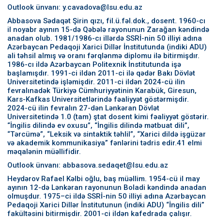
Outlook ünvanı: y.cavadova@lsu.edu.az
Abbasova Sədaqət Şirin qızı, fil.ü.fəl.dok., dosent. 1960-cı
il noyabr ayının 15-də Qəbələ rayonunun Zarağan kəndində
anadan olub. 1981/1986-cı illərdə SSRİ-nin 50 illiyi adına
Azərbaycan Pedaqoji Xarici Dillər İnstitutunda (indiki ADU)
ali təhsil almış və oranı fərqlənmə diplomu ilə bitirmişdır.
1986-cı ildə Azərbaycan Politexnik İnstitutunda işə
başlamışdır. 1991-ci ildən 2011-ci ilə qədər Bakı Dövlət
Universitetində işləmişdir. 2011-ci ildən 2024-cü ilin
fevralınadək Türkiyə Cümhuriyyətinin Karabük, Giresun,
Kars-Kafkas Universitetlərində fəaliyyət göstərmişdir.
2024-cü ilin fevralın 27-dən Lənkəran Dövlət
Universitetində 1.0 (tam) ştat dosent kimi fəaliyyət göstərir.
“İngilis dilində ev oxusu”, “İngilis dilində mətbuat dili”,
“Tərcümə”, “Leksik və sintaktik təhlil”, “Xarici dildə işgüzar
və akademik kommunikasiya” fənlərini tədris edir.41 elmi
məqalənin müəllifidir.
Outlook ünvanı: abbasova.sedaqet@lsu.edu.az
Heydərov Rafael Kəlbi oğlu, baş müəllim. 1954-cü il may
ayının 12-də Lənkəran rayonunun Boladi kəndində anadan
olmuşdur. 1975–ci ildə SSRİ-nin 50 illiyi adına Azərbaycan
Pedaqoji Xarici Dillər İnstitutunun (indiki ADU) “İngilis dili”
fakültəsini bitirmişdir. 2001-ci ildən kafedrada çalışır.