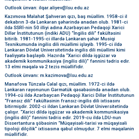
Outlook ünvan: ilqar.aliyev@lsu.edu.az
Kazımova Məlahət Şahverən qızı, baş müəllim. 1958-ci il
dekabrın 3-də Lənkəran şəhərində anadan olub. 1981-ci
ildə SSRİ-nin 50 illiyi adına Azərbaycan Pedaqoji Xarici
Dillər İnstitutunun (indiki ADU) “İngilis dili” fakültəsini
bitirib. 1981-1995-ci illərdə Lənkəran şəhər Musiqi
Texnikumunda ingilis dili müəllimi işləyib. 1995-ci ildə
Lənkəran Dövlət Universitetində ingilis dili müəllimi kimi
fəaliyyətə başlayıb. Hazırda “Xarici dildə işgüzar və
akademik kommunikasiya (ingilis dili)” fənnini tədris edir.
13 elmi məqalə və 2 tezis müəllifidir.
Outlook ünvanı: m.kazimova@lsu.edu.az
Manafova Tünzalə Cəlal qızı, müəllim. 1972-ci ildə
Lənkəran rayonunun Gərmətük qəsəbəsində anadan olub.
1994-cü ildə Azərbaycan Pedaqoji Xarici Dillər İnstitutunun
“Fransız dili” fakültəsinin fransız-ingilis dili ixtisasını
bitirmişdir. 2002-ci ildən Lənkəran Dövlət Universitetində
çalışır. “Xarici dildə işgüzar və akademik kommunikasiya
(ingilis dili)” fənnini tədris edir. 2019-cu ildə LDU-nun
Dissertantura şöbəsinin “Müqayisəli-tarixi və müqayisəli
tipoloji dilçilik” ixtisasına qəbul olmuşdur. 7 elmi məqalənin
müəllifidir.