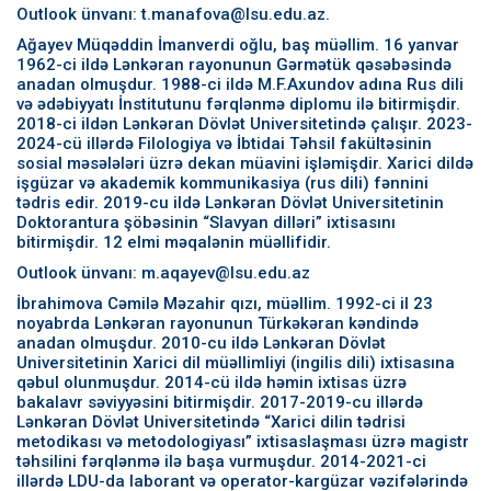
Outlook ünvanı: t.manafova@lsu.edu.az.
Ağayev Müqəddin İmanverdi oğlu, baş müəllim. 16 yanvar
1962-ci ildə Lənkəran rayonunun Gərmətük qəsəbəsində
anadan olmuşdur. 1988-ci ildə M.F.Axundov adına Rus dili
və ədəbiyyatı İnstitutunu fərqlənmə diplomu ilə bitirmişdir.
2018-ci ildən Lənkəran Dövlət Universitetində çalışır. 2023-
2024-cü illərdə Filologiya və İbtidai Təhsil fakültəsinin
sosial məsələləri üzrə dekan müavini işləmişdir. Xarici dildə
işgüzar və akademik kommunikasiya (rus dili) fənnini
tədris edir. 2019-cu ildə Lənkəran Dövlət Universitetinin
Doktorantura şöbəsinin “Slavyan dilləri” ixtisasını
bitirmişdir. 12 elmi məqalənin müəllifidir.
Outlook ünvanı: m.aqayev@lsu.edu.az
İbrahimova Cəmilə Məzahir qızı, müəllim. 1992-ci il 23
noyabrda Lənkəran rayonunun Türkəkəran kəndində
anadan olmuşdur. 2010-cu ildə Lənkəran Dövlət
Universitetinin Xarici dil müəllimliyi (ingilis dili) ixtisasına
qəbul olunmuşdur. 2014-cü ildə həmin ixtisas üzrə
bakalavr səviyyəsini bitirmişdir. 2017-2019-cu illərdə
Lənkəran Dövlət Universitetində “Xarici dilin tədrisi
metodikası və metodologiyası” ixtisaslaşması üzrə magistr
təhsilini fərqlənmə ilə başa vurmuşdur. 2014-2021-ci
illərdə LDU-da laborant və operator-kargüzar vəzifələrində