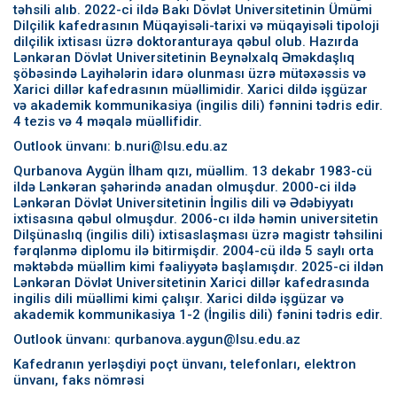
təhsili alıb. 2022-ci ildə Bakı Dövlət Universitetinin Ümümi
Dilçilik kafedrasının Müqayisəli-tarixi və müqayisəli tipoloji
dilçilik ixtisası üzrə doktoranturaya qəbul olub. Hazırda
Lənkəran Dövlət Universitetinin Beynəlxalq Əməkdaşlıq
şöbəsində Layihələrin idarə olunması üzrə mütəxəssis və
Xarici dillər kafedrasının müəllimidir. Xarici dildə işgüzar
və akademik kommunikasiya (ingilis dili) fənnini tədris edir.
4 tezis və 4 məqalə müəllifidir.
Outlook ünvanı: b.nuri@lsu.edu.az
Qurbanova Aygün İlham qızı, müəllim. 13 dekabr 1983-cü
ildə Lənkəran şəhərində anadan olmuşdur. 2000-ci ildə
Lənkəran Dövlət Universitetinin İngilis dili və Ədəbiyyatı
ixtisasına qəbul olmuşdur. 2006-cı ildə həmin universitetin
Dilşünaslıq (ingilis dili) ixtisaslaşması üzrə magistr təhsilini
fərqlənmə diplomu ilə bitirmişdir. 2004-cü ildə 5 saylı orta
məktəbdə müəllim kimi fəaliyyətə başlamışdır. 2025-ci ildən
Lənkəran Dövlət Universitetinin Xarici dillər kafedrasında
ingilis dili müəllimi kimi çalışır. Xarici dildə işgüzar və
akademik kommunikasiya 1-2 (İngilis dili) fənini tədris edir.
Outlook ünvanı: qurbanova.aygun@lsu.edu.az
Kafedranın yerləşdiyi poçt ünvanı, telefonları, elektron
ünvanı, faks nömrəsi