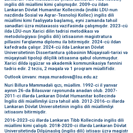
ingilis dili müəllimi kimi çalışmışdır. 2009-cu ildən
Lənkəran Dövlət Humanitar Kollecində (indiki LDU-nun
nəzdində Sosial və Aqrar-Texnoloji Kollec) ingilis dili
müəllimi kimi fəaliyyətə başlamış, eyni zamanda təhsil
sənədləri üzrə mütəxəssis vəzifəsində çalışmışdır. 2023-cü
ildə LDU-nun Xarici dilin tədrisi metodikası və
metodologiyası (ingilis dili) ixtisasının magistratura
pilləsini fərqlənmə diplomu ilə bitirmişdir. 2024-cü ildən
kafedrada çalışır. 2024-cü ildə Lənkəran Dövlət
Universitetinin Dissertantura şöbəsinin Müqayisəli-tarixi və
müqayisəli tipoloji dilçilik ixtisasına qəbul olunmuşdur.
Xarici dildə işgüzar və akademik kommunikasiya fənnini
tədris edir. 2 tezis, 2 məqalə və 1 proqram müəllifidir.
Outlook ünvanı: maya.muradova@lsu.edu.az
Nuri Billurə Məmmədəli qızı, müəllim. 1992-ci il yanvar
ayının 26-da Biləsuvar rayonunda anadan olub. 2007-
2011-ci illərdə Lənkəran Dövlət Humanitar kollecində
İngilis dili müəllimliyi üzrə təhsil alıb. 2012-2016-cı illərdə
Lənkəran Dövlət Universitetinin ingilis dili müəllimliyi
ixtisasını bitirmişdir.
2016-2023-cü illərdə Lənkəran Tibb Kollecində ingilis dili
müəllimi kimi çalışıb. 2018-2020-ci illərdə Lənkəran Dövlət
Universitetində Dilşünaslıq (ingilis dili) ixtisası üzrə magistr