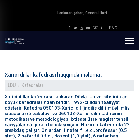
Lənkəran şəhəri, General Həzi
Aslanov xiyabanı 50.
ENG
Xarici dillər kafedrası haqqında məlumat
LDU
Kafedralar
Xarici dillər kafedrası Lənkəran Dövlət Universitetinin ən
böyük kafedralarından biridir. 1992-ci ildən fəaliyyət
göstərir. Kafedra 050103-Xarici dil (ingilis dili) müəllimliyi
ixtisası üzrə bakalavr və 060103-Xarici dilin tədrisinin
metodikası və metodologiyası ixtisası üzrə magistr təhsil
səviyyələrinə görə ixtisaslaşmışdır. Hazırda kafedrada 22
əməkdaş çalışır. Onlardan 1 nəfər fil.e.d.,professor (0,5
ştat), 2 nəfər fil.ü.f.d., dosent (1,0 ştat), 6 nəfər baş