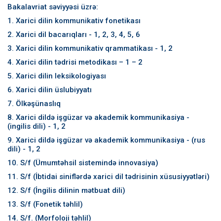
Bakalavriat səviyyəsi üzrə:
1. Xarici dilin kommunikativ fonetikası
2. Xarici dil bacarıqları - 1, 2, 3, 4, 5, 6
3. Xarici dilin kommunikativ qrammatikası - 1, 2
4. Xarici dilin tədrisi metodikası – 1 – 2
5. Xarici dilin leksikologiyası
6. Xarici dilin üslubiyyatı
7. Ölkəşünaslıq
8. Xarici dildə işgüzar və akademik kommunikasiya -
(ingilis dili) - 1, 2
9. Xarici dildə işgüzar və akademik kommunikasiya - (rus
dili) - 1, 2
10. S/f (Ümumtəhsil sistemində innovasiya)
11. S/f (İbtidai siniflərdə xarici dil tədrisinin xüsusiyyətləri)
12. S/f (İngilis dilinin mətbuat dili)
13. S/f (Fonetik təhlil)
14. S/f. (Morfoloji təhlil)