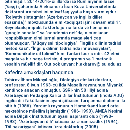
bitirmişdir. 2014/2016-cı illərdə isə Rumıniyanın İasse
(Yaşş) şəhərində Aleksandru İoan Kuza Universitetində
doktorantura təhsilini müvəffəqiyyətlə başa vurmuşdur.
“Relyativ sintaqmlar (Azərbaycan və ingilis dilləri
əsasında)” mövzusunda elmi-tədqiqat işini davam etdirir.
Beynəlxalq impakt faktorlu jurnallarda və həmçinin
“google scholar” və “academia net”də, o cümlədən
respublikanın elmi jurnallarında məqalələri çap
olunmuşdur. “Müqayisəli tipologiya”, “İngilis dilinin tədrisi
metodikası”, “İngilis dilinin tədrisində innovasiyalar”,
“Kommunikativ dil təlimii” kimi fənləri tədris edir. 42 elmi
məqalə və bir neçə tezisin, 4 proqramın və 1 metodik
vəsaitin müəllifidir. Outlook ünvan: h.akbarov@lsu.edu.az
Kafedra əməkdaşları haqqında.
Tahirov İlham Mikayıl oğlu, filologiya elmləri doktoru,
professor. 8 iyun 1963-cü ildə Masallı rayonunun Miyankü
kəndində anadan olmuşdur. SSRİ-nin 50 illiyi adına
Azərbaycan Pedaqoji Xarici Dillər İnstitutunun (indiki ADU)
ingilis dili fakültəsinin əyani şöbəsini fərqlənmə diplomu ilə
bitirib (1986). Yardımlı rayonunun Hamarkənd kənd orta
məktəbində müəllim işləmişdir (1986-1990). AMEA Nəsimi
adına Dilçilik İnstitutunun əyani aspirantı olub (1990-
1993). “Azərbaycan dili” ixtisası üzrə namizədlik (1994),
“Dil nəzəriyyəsi” ixtisası üzrə doktorluq (2008)