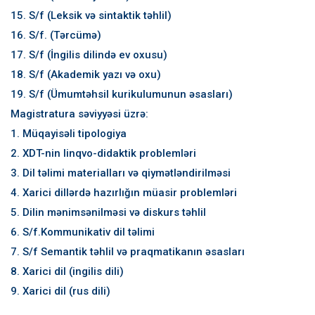
15. S/f (Leksik və sintaktik təhlil)
16. S/f. (Tərcümə)
17. S/f (İngilis dilində ev oxusu)
18. S/f (Akademik yazı və oxu)
19. S/f (Ümumtəhsil kurikulumunun əsasları)
Magistratura səviyyəsi üzrə:
1. Müqayisəli tipologiya
2. XDT-nin linqvo-didaktik problemləri
3. Dil təlimi materialları və qiymətləndirilməsi
4. Xarici dillərdə hazırlığın müasir problemləri
5. Dilin mənimsənilməsi və diskurs təhlil
6. S/f.Kommunikativ dil təlimi
7. S/f Semantik təhlil və praqmatikanın əsasları
8. Xarici dil (ingilis dili)
9. Xarici dil (rus dili)