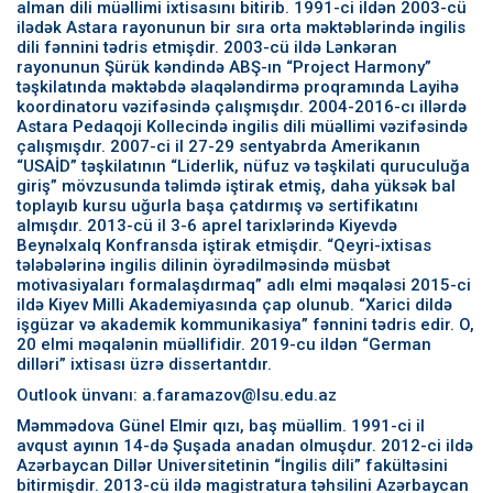
alman dili müəllimi ixtisasını bitirib. 1991-ci ildən 2003-cü
ilədək Astara rayonunun bir sıra orta məktəblərində ingilis
dili fənnini tədris etmişdir. 2003-cü ildə Lənkəran
rayonunun Şürük kəndində ABŞ-ın “Project Harmony”
təşkilatında məktəbdə əlaqələndirmə proqramında Layihə
koordinatoru vəzifəsində çalışmışdır. 2004-2016-cı illərdə
Astara Pedaqoji Kollecində ingilis dili müəllimi vəzifəsində
çalışmışdır. 2007-ci il 27-29 sentyabrda Amerikanın
“USAİD” təşkilatının “Liderlik, nüfuz və təşkilati quruculuğa
giriş” mövzusunda təlimdə iştirak etmiş, daha yüksək bal
toplayıb kursu uğurla başa çatdırmış və sertifikatını
almışdır. 2013-cü il 3-6 aprel tarixlərində Kiyevdə
Beynəlxalq Konfransda iştirak etmişdir. “Qeyri-ixtisas
tələbələrinə ingilis dilinin öyrədilməsində müsbət
motivasiyaları formalaşdırmaq” adlı elmi məqaləsi 2015-ci
ildə Kiyev Milli Akademiyasında çap olunub. “Xarici dildə
işgüzar və akademik kommunikasiya” fənnini tədris edir. O,
20 elmi məqalənin müəllifidir. 2019-cu ildən “German
dilləri” ixtisası üzrə dissertantdır.
Outlook ünvanı: a.faramazov@lsu.edu.az
Məmmədova Günel Elmir qızı, baş müəllim. 1991-ci il
avqust ayının 14-də Şuşada anadan olmuşdur. 2012-ci ildə
Azərbaycan Dillər Universitetinin “İngilis dili” fakültəsini
bitirmişdir. 2013-cü ildə magistratura təhsilini Azərbaycan