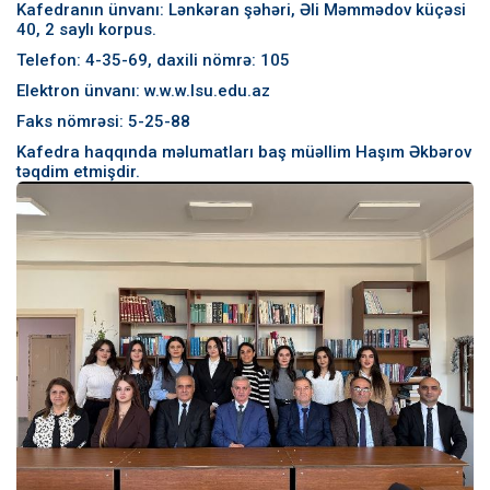
Kafedranın ünvanı: Lənkəran şəhəri, Əli Məmmədov küçəsi
40, 2 saylı korpus.
Telefon: 4-35-69, daxili nömrə: 105
Elektron ünvanı: w.w.w.lsu.edu.az
Faks nömrəsi: 5-25-88
Kafedra haqqında məlumatları baş müəllim Haşım Əkbərov
təqdim etmişdir.