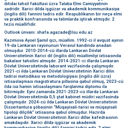
ibtidai təhsil fakültəsi üzrə Tələbə Elmi Cəmiyyətinin
sədridir. Xarici dildə işgüzar və akademik kommunikasiya
(ingilis dili) fənnini tədris edir. Respublikanın bir neçə elmi
və praktik konfransında və təlimlərdə iştirak etmişdir. 2
tezis müəllifidir.
Outlook ünvanı: shafa.agazade@lsu.edu.az
Kazımova Aysel Şamil qızı, müəllim. 1992-ci il avqust ayının
19-da Lənkəran rayonunun Veravul kəndində anadan
olmuşdur. 2010-2014-cü illərdə Lənkəran Dövlət
Universitetinin Xarici dil (ingilis dili) müəllimliyi ixtisasında
bakalavr təhsilini almışdır. 2014-2021-ci illərdə Lənkəran
Dövlət Universitetində laborant vəzifəsində çalışmışdır.
2021-ci ildə Lənkəran Dövlət Universitetinin Xarici dilin
tədrisi metodikası və metodologiyası (ingilis dili üzrə)
ixtisaslaşması magistratura pilləsinə qəbul olmuş, 2023-cü
ildə isə həmin ixtisaslaşmanı fərqlənmə diplomu ilə
bitirmişdir. Eyni zamanda 2021-2023-cü illərdə Lənkəran
Dövlət Universitetində 0,5 ştat kabinet müdiri vəzifəsində
çalışmışdır. 2024-cü ildə Lənkəran Dövlət Universitetinin
Dissertantura şöbəsinin “Müqayisəli-tarixi və müqayisəli
tipoloji dilçilik” ixtisasına qəbul olmuşdur. Hazırda
Lənkəran Dövlət Universitetinin Xarici dillər kafedrasının
əməkdaşıdır. Xarici dildə işgüzar və akademik
kommunikasiya (ingilis dili) fənnini tədris edir. 2 elmi