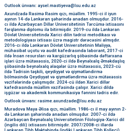
Outlook ünvanı: aysel.mastiyeva@lsu.edu.az
Axundzadə Rasimə Rasim qızı, müəllim. 1995-ci il iyun
ayının 14-də Lənkəran şəhərində anadan olmuşdur. 2016-
cı ildə Azərbaycan Dillər Universitetinin Tərcümə ixtisasını
fərqlənmə diplomu ilə bitirmişdir. 2019-cu ildə Lənkəran
Dövlət Universitetində Xarici dilin tədrisi metodikası və
metodologiyası ixtisası üzrə magistr dərəcəsini almışdır.
2016-cı ildə Lənkəran Dövlət Universitetinin Maliyyə,
mühasibat uçotu və audit kafedrasında laborant, 2017-ci
ildə İnsan resursları və kargüzarlıq şöbəsində dəftərxana
işləri üzrə mütəxəssis, 2020-ci ildə Beynəlxalq Əməkdaşlıq
şöbəsində beynəlxalq əlaqələr üzrə mütəxəssis, 2023-cü
ildə Tədrisin təşkili, qeydiyyat və qiymətləndirmə
bölməsində Qeydiyyat və qiymətləndirmə üzrə mütəxəssis
vəzifələrində çalışmışdır. 2024-cü ildən Xarici dillər
kafedrasında müəllim vəzifəsində çalışır. Xarici dildə
işgüzar və akademik kommunikasiya fənnini tədris edir.
Outlook ünvanı: rasime.axundzade@lsu.edu.az
Muradova Maya Əlisa qızı, müəllim. 1986-cı il may ayının 2-
də Lənkəran şəhərində anadan olmuşdur. 2007-ci ildə
Azərbaycan Beynəlxalq Universitetinin Filologiya-Xarici dil
(ingilis dili) ixtisasını bitirmişdir. 2007/2008-ci illərdə
Lənkəran Tibb Məktəbində (indiki Lənkəran Tibb Kolleci)