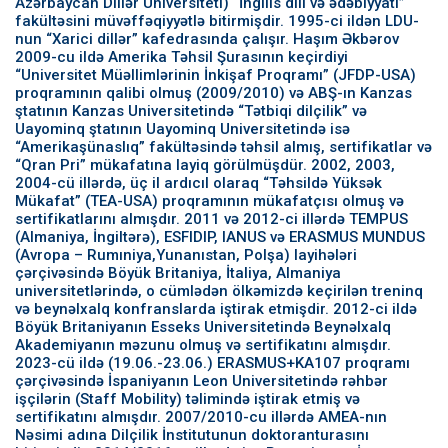
Azərbaycan Dillər Universiteti) “İngilis dili və ədəbiyyatı”
fakültəsini müvəffəqiyyətlə bitirmişdir. 1995-ci ildən LDU-
nun “Xarici dillər” kafedrasında çalışır. Haşım Əkbərov
2009-cu ildə Amerika Təhsil Şurasının keçirdiyi
“Universitet Müəllimlərinin İnkişaf Proqramı” (JFDP-USA)
proqramının qalibi olmuş (2009/2010) və ABŞ-ın Kanzas
ştatının Kanzas Universitetində “Tətbiqi dilçilik” və
Uayominq ştatının Uayominq Universitetində isə
“Amerikaşünaslıq” fakültəsində təhsil almış, sertifikatlar və
“Qran Pri” mükafatına layiq görülmüşdür. 2002, 2003,
2004-cü illərdə, üç il ardıcıl olaraq “Təhsildə Yüksək
Mükafat” (TEA-USA) proqramının mükafatçısı olmuş və
sertifikatlarını almışdır. 2011 və 2012-ci illərdə TEMPUS
(Almaniya, İngiltərə), ESFIDIP, IANUS və ERASMUS MUNDUS
(Avropa – Rumıniya,Yunanıstan, Polşa) layihələri
çərçivəsində Böyük Britaniya, İtaliya, Almaniya
universitetlərində, o cümlədən ölkəmizdə keçirilən treninq
və beynəlxalq konfranslarda iştirak etmişdir. 2012-ci ildə
Böyük Britaniyanın Esseks Universitetində Beynəlxalq
Akademiyanın məzunu olmuş və sertifikatını almışdır.
2023-cü ildə (19.06.-23.06.) ERASMUS+KA107 proqramı
çərçivəsində İspaniyanın Leon Universitetində rəhbər
işçilərin (Staff Mobility) təlimində iştirak etmiş və
sertifikatını almışdır. 2007/2010-cu illərdə AMEA-nın
Nəsimi adına Dilçilik İnstitutunun doktoranturasını