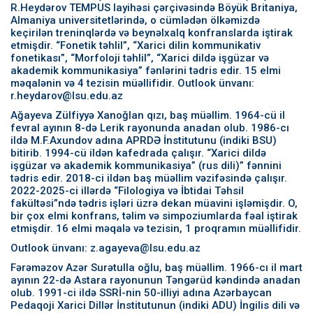
R.Heydərov TEMPUS layihəsi çərçivəsində Böyük Britaniya,
Almaniya universitetlərində, o cümlədən ölkəmizdə
keçirilən treninqlərdə və beynəlxalq konfranslarda iştirak
etmişdir. “Fonetik təhlil”, “Xarici dilin kommunikativ
fonetikası”, “Morfoloji təhlil”, “Xarici dildə işgüzar və
akademik kommunikasiya” fənlərini tədris edir. 15 elmi
məqalənin və 4 tezisin müəllifidir. Outlook ünvanı:
r.heydarov@lsu.edu.az
Ağayeva Zülfiyyə Xanoğlan qızı, baş müəllim. 1964-cü il
fevral ayının 8-də Lerik rayonunda anadan olub. 1986-cı
ildə M.F.Axundov adına APRDƏ İnstitutunu (indiki BSU)
bitirib. 1994-cü ildən kafedrada çalışır. “Xarici dildə
işgüzar və akademik kommunikasiya” (rus dili)” fənnini
tədris edir. 2018-ci ildən baş müəllim vəzifəsində çalışır.
2022-2025-ci illərdə “Filologiya və İbtidai Təhsil
fakültəsi”ndə tədris işləri üzrə dekan müavini işləmişdir. O,
bir çox elmi konfrans, təlim və simpoziumlarda fəal iştirak
etmişdir. 16 elmi məqalə və tezisin, 1 proqramın müəllifidir.
Outlook ünvanı: z.agayeva@lsu.edu.az
Fərəməzov Azər Surətulla oğlu, baş müəllim. 1966-cı il mart
ayının 22-də Astara rayonunun Təngərüd kəndində anadan
olub. 1991-ci ildə SSRİ-nin 50-illiyi adına Azərbaycan
Pedaqoji Xarici Dillər İnstitutunun (indiki ADU) İngilis dili və