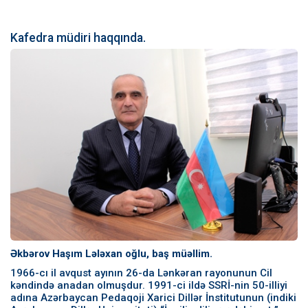
Kafedra müdiri haqqında.
Əkbərov Haşım Lələxan oğlu, baş müəllim.
1966-cı il avqust ayının 26-da Lənkəran rayonunun Cil
kəndində anadan olmuşdur. 1991-ci ildə SSRİ-nin 50-illiyi
adına Azərbaycan Pedaqoji Xarici Dillər İnstitutunun (indiki