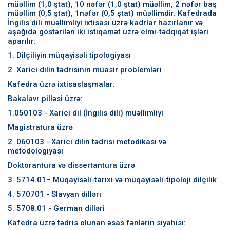
müəllim (1,0 ştat), 10 nəfər (1,0 ştat) müəllim, 2 nəfər baş
müəllim (0,5 ştat), 1nəfər (0,5 ştat) müəllimdir. Kafedrada
İngilis dili müəllimliyi ixtisası üzrə kadrlar hazırlanır və
aşağıda göstərilən iki istiqamət üzrə elmi-tədqiqat işləri
aparılır:
1. Dilçiliyin müqayisəli tipologiyası
2. Xarici dilin tədrisinin müasir problemləri
Kafedra üzrə ixtisaslaşmalar:
Bakalavr pilləsi üzrə:
1.050103 - Xarici dil (İngilis dili) müəllimliyi
Magistratura üzrə
2. 060103 - Xarici dilin tədrisi metodikası və
metodologiyası
Doktorantura və dissertantura üzrə
3. 5714.01– Müqayisəli-tarixi və müqayisəli-tipoloji dilçilik
4. 570701 - Slavyan dilləri
5. 5708.01 - German dilləri
Kafedra üzrə tədris olunan əsas fənlərin siyahısı: