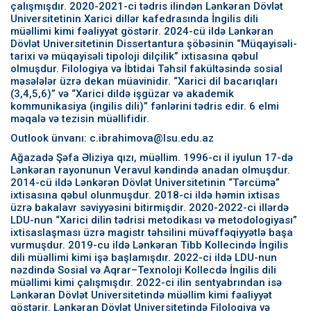
çalışmışdır. 2020-2021-ci tədris ilindən Lənkəran Dövlət
Universitetinin Xarici dillər kafedrasında İngilis dili
müəllimi kimi fəaliyyət göstərir. 2024-cü ildə Lənkəran
Dövlət Universitetinin Dissertantura şöbəsinin “Müqayisəli-
tarixi və müqayisəli tipoloji dilçilik” ixtisasına qəbul
olmuşdur. Filologiya və İbtidai Təhsil fakültəsində sosial
məsələlər üzrə dekan müavinidir. “Xarici dil bacarıqları
(3,4,5,6)” və “Xarici dildə işgüzar və akademik
kommunikasiya (ingilis dili)” fənlərini tədris edir. 6 elmi
məqalə və tezisin müəllifidir.
Outlook ünvanı: c.ibrahimova@lsu.edu.az
Ağazadə Şəfa Əliziya qızı, müəllim. 1996-cı il iyulun 17-də
Lənkəran rayonunun Veravul kəndində anadan olmuşdur.
2014-cü ildə Lənkərən Dövlət Universitetinin “Tərcümə”
ixtisasına qəbul olunmuşdur. 2018-ci ildə həmin ixtisas
üzrə bakalavr səviyyəsini bitirmişdir. 2020-2022-ci illərdə
LDU-nun “Xarici dilin tədrisi metodikası və metodologiyası”
ixtisaslaşması üzrə magistr təhsilini müvəffəqiyyətlə başa
vurmuşdur. 2019-cu ildə Lənkəran Tibb Kollecində İngilis
dili müəllimi kimi işə başlamışdır. 2022-ci ildə LDU-nun
nəzdində Sosial və Aqrar–Texnoloji Kollecdə İngilis dili
müəllimi kimi çalışmışdır. 2022-ci ilin sentyabrından isə
Lənkəran Dövlət Universitetində müəllim kimi fəaliyyət
göstərir. Lənkəran Dövlət Universitetində Filologiya və