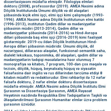
dissertasiyasını müdafiə etmişdir. Filologiya elmləri
doktoru (2008), professordur (2019). AMEA Nəsimi adına
Dilçilik İnstitutunda Ümumi dilçilik və dil əlaqələri
şöbəsində kiçik elmi işçi, elmi işçi kimi çalışmışdır (1993-
1996). AMEA Nəsimi adına Dilçilik İnstitutunun elmi katibi
(1996-2013), institutun Qədim dillər və mədəniyyətlər
şöbəsinin müdiri (2013-2014), Qədim dillər və
mədəniyyətlər şöbəsində (2014-2016) və Hind-Avropa
dilləri şöbəsində baş elmi işçi (2016-2019) kimi fəaliyyət
göstərmişdir. 2019-cu ildən Dilçilik İnstitutunun Hind-
Avropa dilləri şöbəsinin müdiridir. Ümumi dilçilik, dil
nəzəriyyəsi, dillərarası əlaqələr, funksional-semantik sahə,
dialekt leksikası, toponimika, dil əlaqələri, qədim dillər və
mədəniyyətlərin tədqiqi məsələlərinə həsr olunmuş 7
monoqrafiya və kitabın, 7 proqram, 100-dən çox məqalə və
tezisin, dilçilik, hüquq, beynəlxalq hüquq və siyasətin
fəlsəfəsinə dair ingilis və rus dillərindən tərcümə etdiyi 8
kitabın müəllifi və redaktorudur. Elmi rəhbərliyi ilə 12 nəfər
fəlsəfə doktoru, 2 nəfər elmlər doktoru dissertasiyası
müdafiə etmişdir. AMEA Nəsimi adına Dilçilik İnstitutu Elmi
Şurasının və Dissertasiya Şurasının, AMEA Rəyasət
Heyətinin nəzdində Respublika Elmi Tədqiqatların Təşkili və
Əlaqələndirilməsi Şurasının Humanitar elmlər üzrə problem
şurasının üzvüdür.