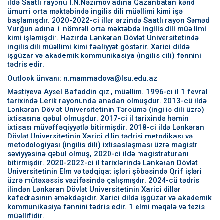
ildə Saatlı rayonu İ.N.Nəzimov adına Qazanbatan kənd
ümumi orta məktəbində ingilis dili müəllimi kimi işə
başlamışdır. 2020-2022-ci illər ərzində Saatlı rayon Səməd
Vurğun adına 1 nömrəli orta məktəbdə ingilis dili müəllimi
kimi işləmişdir. Hazırda Lənkəran Dövlət Universitetində
ingilis dili müəllimi kimi fəaliyyət göstərir. Xarici dildə
işgüzar və akademik kommunikasiya (ingilis dili) fənnini
tədris edir.
Outlook ünvanı: n.mammadova@lsu.edu.az
Məstiyeva Aysel Bafaddin qızı, müəllim. 1996-cı il 1 fevral
tarixində Lerik rayonunda anadan olmuşdur. 2013-cü ildə
Lənkəran Dövlət Universitetinin Tərcümə (ingilis dili üzrə)
ixtisasına qəbul olmuşdur. 2017-ci il tarixində həmin
ixtisası müvəffəqiyyətlə bitirmişdir. 2018-ci ildə Lənkəran
Dövlət Universitetinin Xarici dilin tədrisi metodikası və
metodologiyası (ingilis dili) ixtisaslaşması üzrə magistr
səviyyəsinə qəbul olmuş, 2020-ci ildə magistraturanı
bitirmişdir. 2020-2022-ci il tarixlərində Lənkəran Dövlət
Universitetinin Elm və tədqiqat işləri şöbəsində Qrif işləri
üzrə mütəxəssis vəzifəsində çalışmışdır. 2024-cü tədris
ilindən Lənkəran Dövlət Universitetinin Xarici dillər
kafedrasının əməkdaşıdır. Xarici dildə işgüzar və akademik
kommunikasiya fənnini tədris edir. 1 elmi məqalə və tezis
müəllifidir.