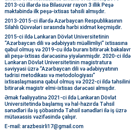
2013-cü illərdə isə Biləsuvar rayon 3 illik Peşə
məktəbində ilk peşə-ixtisas təhsili almışdır.
2013-2015-ci illərdə Azərbaycan Respublikasının
Silahlı Qüvvələri sırasında hərbi xidmət keçmişdir.
2015-ci ildə Lənkəran Dövlət Universitetinin
“Azərbaycan dili və ədəbiyyatı müəllimliyi” ixtisasına
qəbul olmuş və 2019-cu ildə buranı bitirərək bakalavr
ali peşə-ixtisas dərəcəsinə yiyələnmişdir. 2020-ci ildə
Lənkəran Dövlət Universitetinin magistratura
səviyyəsi üzrə “Azərbaycan dili və ədəbiyyatının
tədrisi metodikası və metodologiyası”
ixtisaslaşmasına qəbul olmuş və 2022-ci ildə təhsilini
bitirərək magistr elmi-ixtisas dərəcəsi almışdır.
Əmək fəaliyyətinə 2021-ci ildə Lənkəran Dövlət
Universitetində başlamış və hal-hazırda Təhsil
sənədləri ilə iş şöbəsində Təhsil sənədləri ilə iş üzrə
mütəxəssis vəzifəsində çalışır.
E-mail: arazbesirli17@gmail.com