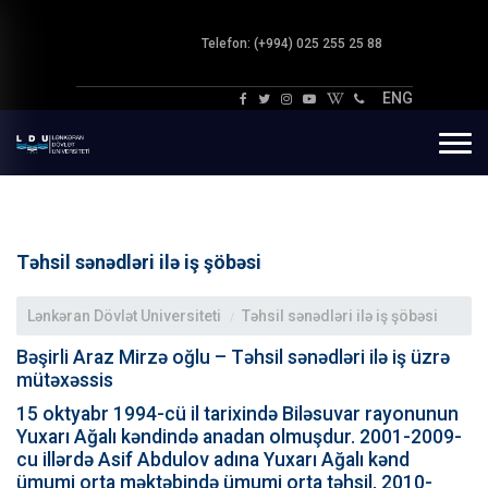
Telefon: (+994) 025 255 25 88
ENG
Təhsil sənədləri ilə iş şöbəsi
Lənkəran Dövlət Universiteti
Təhsil sənədləri ilə iş şöbəsi
Bəşirli Araz Mirzə oğlu – Təhsil sənədləri ilə iş üzrə
mütəxəssis
15 oktyabr 1994-cü il tarixində Biləsuvar rayonunun
Yuxarı Ağalı kəndində anadan olmuşdur. 2001-2009-
cu illərdə Asif Abdulov adına Yuxarı Ağalı kənd
ümumi orta məktəbində ümumi orta təhsil, 2010-